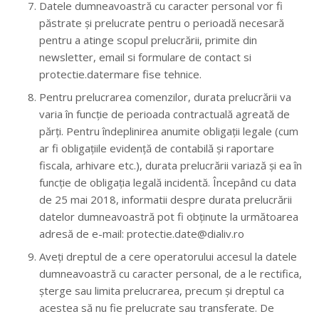
Datele dumneavoastră cu caracter personal vor fi
păstrate și prelucrate pentru o perioadă necesară
pentru a atinge scopul prelucrării, primite din
newsletter, email si formulare de contact si
protectie.datermare fise tehnice.
Pentru prelucrarea comenzilor, durata prelucrării va
varia în funcție de perioada contractuală agreată de
părți. Pentru îndeplinirea anumite obligații legale (cum
ar fi obligațiile evidență de contabilă și raportare
fiscala, arhivare etc.), durata prelucrării variază și ea în
funcție de obligația legală incidentă. Începând cu data
de 25 mai 2018, informatii despre durata prelucrării
datelor dumneavoastră pot fi obținute la următoarea
adresă de e-mail: protectie.date@dialiv.ro
Aveți dreptul de a cere operatorului accesul la datele
dumneavoastră cu caracter personal, de a le rectifica,
șterge sau limita prelucrarea, precum și dreptul ca
acestea să nu fie prelucrate sau transferate. De