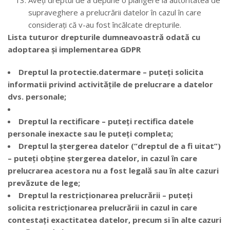
Aveți dreptul de a depune o plângere la autoritatea de
supraveghere a prelucrării datelor în cazul în care
considerați că v-au fost încălcate drepturile.
Lista tuturor drepturile dumneavoastră odată cu
adoptarea și implementarea GDPR
Dreptul la protectie.datermare – puteți solicita
informatii privind activitățile de prelucrare a datelor
dvs. personale;
Dreptul la rectificare – puteți rectifica datele
personale inexacte sau le puteți completa;
Dreptul la ștergerea datelor (“dreptul de a fi uitat”)
– puteți obține ștergerea datelor, in cazul în care
prelucrarea acestora nu a fost legală sau în alte cazuri
prevăzute de lege;
Dreptul la restricționarea prelucrării – puteți
solicita restricționarea prelucrării in cazul in care
contestați exactitatea datelor, precum si în alte cazuri