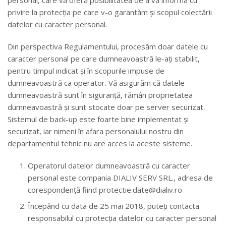
personal, care vă oferă posibilitatea de a vă informa cu
GALERIE
privire la protecția pe care v-o garantăm și scopul colectării
datelor cu caracter personal.
VIDEO
Din perspectiva Regulamentului, procesăm doar datele cu
CONTACT
caracter personal pe care dumneavoastră le-ați stabilit,
pentru timpul indicat și în scopurile impuse de
dumneavoastră ca operator. Vă asigurăm că datele
dumneavoastră sunt în siguranță, rămân proprietatea
dumneavoastră și sunt stocate doar pe server securizat.
Sistemul de back-up este foarte bine implementat și
securizat, iar nimeni în afara personalului nostru din
departamentul tehnic nu are acces la aceste sisteme.
Operatorul datelor dumneavoastră cu caracter
personal este compania DIALIV SERV SRL., adresa de
corespondență fiind protectie.date@dialiv.ro
Începând cu data de 25 mai 2018, puteți contacta
responsabilul cu protecția datelor cu caracter personal