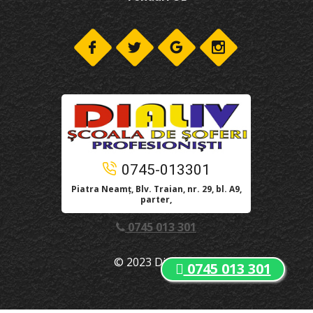
0745-013301
Piatra Neamț, Blv. Traian, nr. 29, bl. A9,
parter,
0745 013 301
© 2023 Dialiv.Ro
0745 013 301